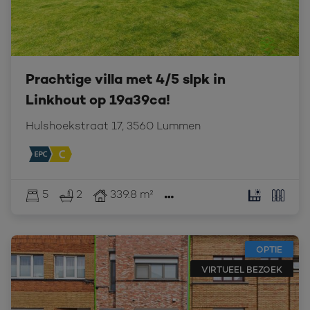
Prachtige villa met 4/5 slpk in
Linkhout op 19a39ca!
Hulshoekstraat 17, 3560 Lummen
5
2
339.8 m²
OPTIE
VIRTUEEL BEZOEK