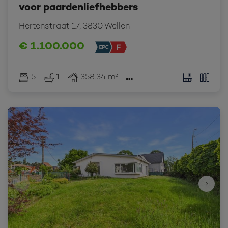
voor paardenliefhebbers
Hertenstraat 17, 3830 Wellen
€ 1.100.000
5
1
358.34 m²