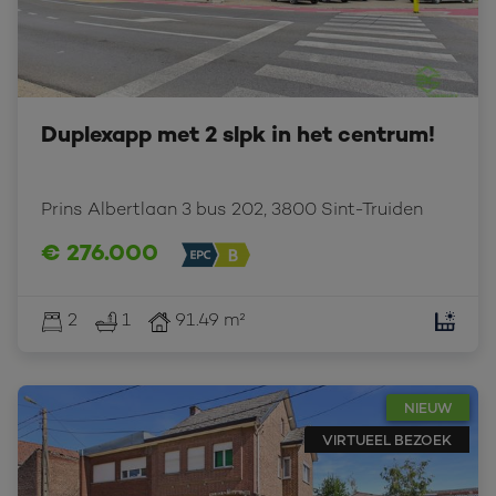
Duplexapp met 2 slpk in het centrum!
Prins Albertlaan 3 bus 202, 3800 Sint-Truiden
€ 276.000
2
1
91.49 m²
NIEUW
VIRTUEEL BEZOEK