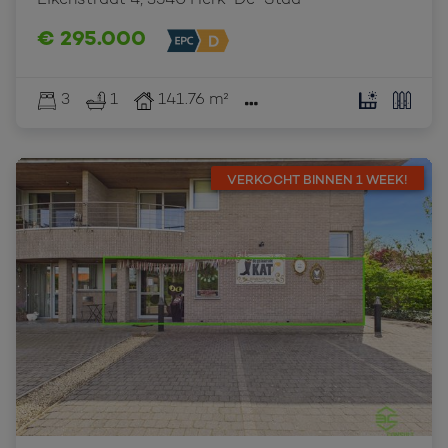
Eikenstraat 4, 3540 Herk-De-Stad
€ 295.000
3
1
141.76 m²
VERKOCHT BINNEN 1 WEEK!