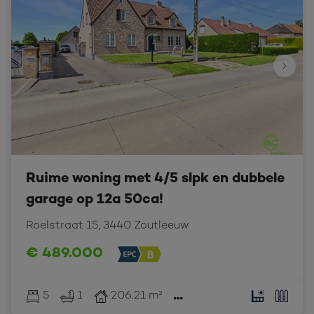
Ruime woning met 4/5 slpk en dubbele
garage op 12a 50ca!
Roelstraat 15, 3440 Zoutleeuw
€ 489.000
5
1
206.21 m²