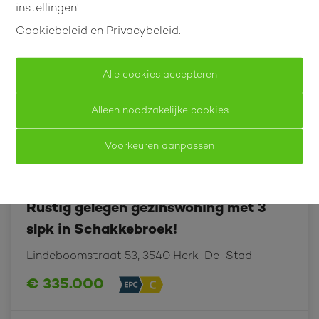
OPTIE
instellingen'.
VIRTUEEL BEZOEK
Cookiebeleid
en
Privacybeleid
.
Alle cookies accepteren
Alleen noodzakelijke cookies
Voorkeuren aanpassen
Rustig gelegen gezinswoning met 3
slpk in Schakkebroek!
Lindeboomstraat 53, 3540 Herk-De-Stad
€ 335.000