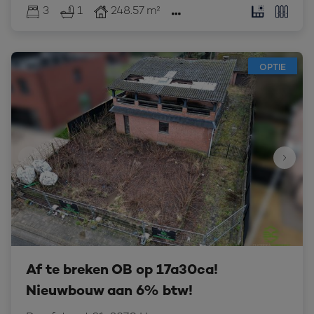
3
1
248.57 m²
OPTIE
Af te breken OB op 17a30ca!
Nieuwbouw aan 6% btw!