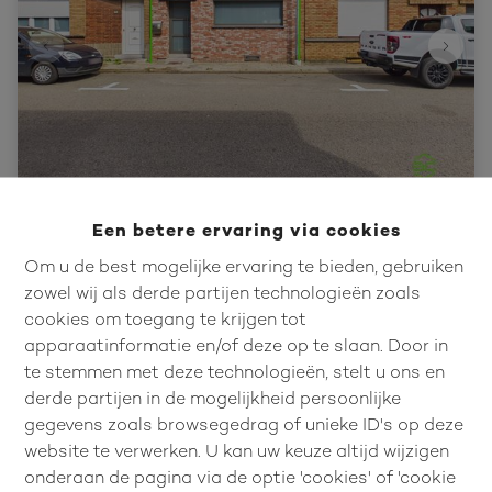
Instapklare gezinswoning in de
Een betere ervaring via cookies
stadsrand met 2 slpk!
Om u de best mogelijke ervaring te bieden, gebruiken
zowel wij als derde partijen technologieën zoals
Oplintersesteenweg 141, 3300 Tienen
cookies om toegang te krijgen tot
€ 289.000
apparaatinformatie en/of deze op te slaan. Door in
te stemmen met deze technologieën, stelt u ons en
derde partijen in de mogelijkheid persoonlijke
2
1
100 m²
gegevens zoals browsegedrag of unieke ID's op deze
website te verwerken. U kan uw keuze altijd wijzigen
onderaan de pagina via de optie 'cookies' of 'cookie