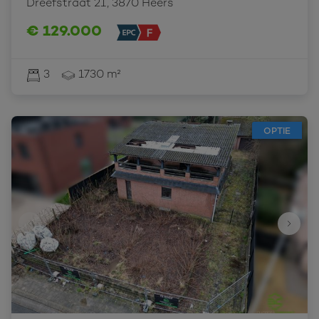
Dreefstraat 21, 3870 Heers
€ 129.000
3
1730 m²
OPTIE