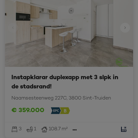
Instapklarar duplexapp met 3 slpk in
de stadsrand!
Naamsesteenweg 227C, 3800 Sint-Truiden
€ 359.000
3
1
108.7 m²