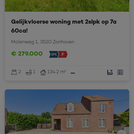
Gelijkvloerse woning met 2slpk op 7a
60ca!
Molenweg 1, 3520 Zonhoven
€ 279.000
2
1
134.2 m²