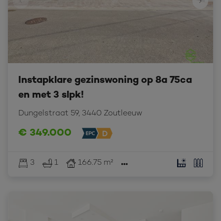
Instapklare gezinswoning op 8a 75ca
en met 3 slpk!
Dungelstraat 59, 3440 Zoutleeuw
€ 349.000
3
1
166.75 m²