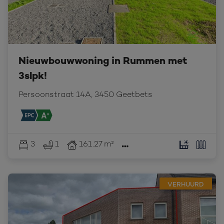
Nieuwbouwwoning in Rummen met
3slpk!
Persoonstraat 14A, 3450 Geetbets
3
1
161.27 m²
VERHUURD