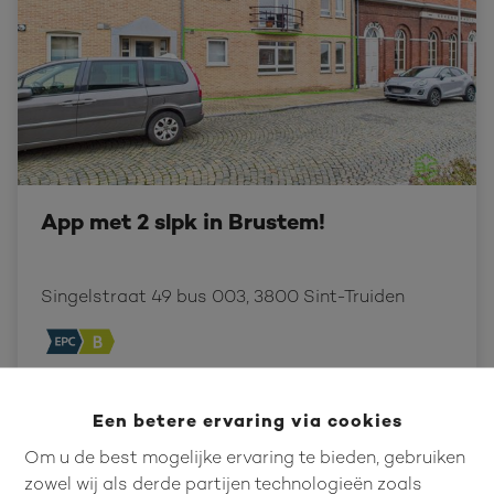
App met 2 slpk in Brustem!
Singelstraat 49 bus 003, 3800 Sint-Truiden
2
1
77.52 m²
Een betere ervaring via cookies
Om u de best mogelijke ervaring te bieden, gebruiken
zowel wij als derde partijen technologieën zoals