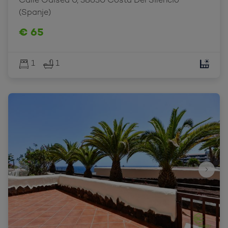
Calle Odisea 0, 38630 Costa Del Silencio 
(Spanje)
€ 65
1
1