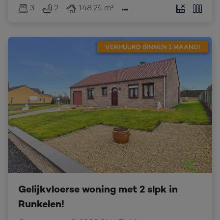
3
2
148.24 m²
VERHUURD BINNEN 1 MAAND!
Gelijkvloerse woning met 2 slpk in
Runkelen!