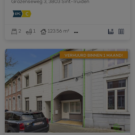
Grazenseweg 3, 3803 Sint-Truiden
2
1
123.56 m²
VERHUURD BINNEN 1 MAAND!