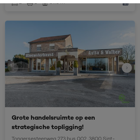
2
1
89.6 m²
Grote handelsruimte op een
strategische topligging!
Tongersesteenweg 273 bus 002, 3800 Sint-