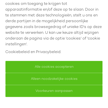
VERHUURD BINNEN 1 WEEK!
cookies om toegang te krijgen tot
apparaatinformatie en/of deze op te slaan. Door in
te stemmen met deze technologieën, stelt u ons en
derde partijen in de mogelijkheid persoonlijke
gegevens zoals browsegedrag of unieke ID's op deze
website te verwerken. U kan uw keuze altijd wijzigen
onderaan de pagina via de optie 'cookies' of 'cookie
instellingen'.
Cookiebeleid
en
Privacybeleid
.
Alle cookies accepteren
App met 2 slpk in Brustem!
Alleen noodzakelijke cookies
Singelstraat 49 bus 103, 3800 Sint-Truiden
Voorkeuren aanpassen